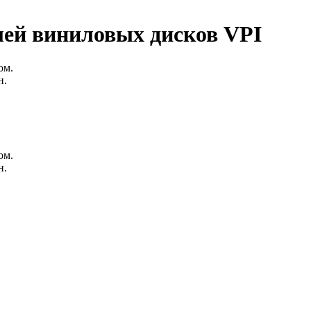
лей виниловых дисков VPI
ом.
н.
ом.
н.